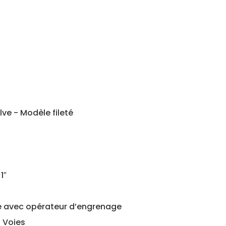
lve - Modèle fileté
1″
e avec opérateur d’engrenage
3 Voies