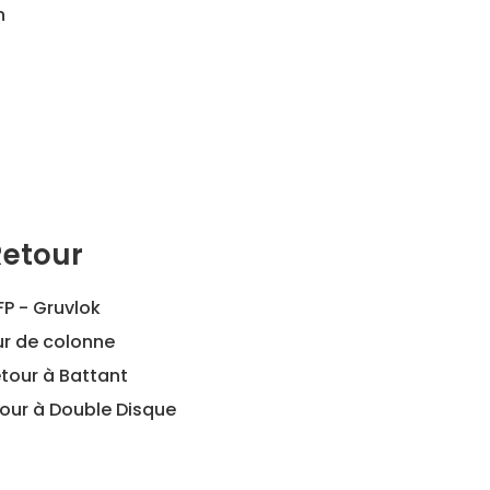
n
Retour
FP - Gruvlok
ur de colonne
tour à Battant
our à Double Disque