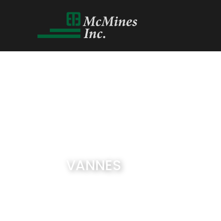
VANNES
McMines
Produits - Vannes
$