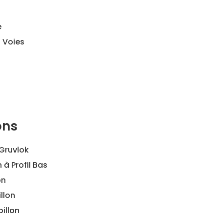
e
3 Voies
ons
Gruvlok
à Profil Bas
on
llon
illon